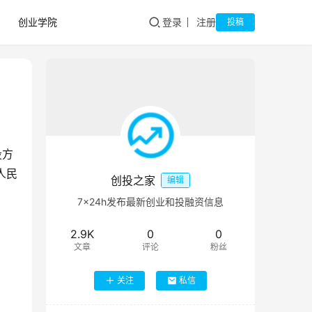
创业学院
登录
注册
投稿
投方
人民
创投之家
编辑
7×24h发布最新创业和投融资信息
2.9K
0
0
文章
评论
粉丝
关注
私信