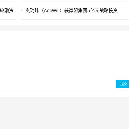
-A轮融资
奥琦玮（AceWill）获微盟集团5亿元战略投资
提交