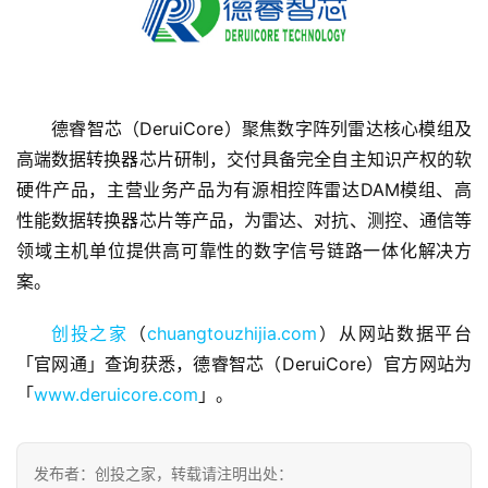
德睿智芯（DeruiCore）聚焦数字阵列雷达核心模组及
首
高端数据转换器芯片研制，交付具备完全自主知识产权的软
页
硬件产品，主营业务产品为有源相控阵雷达DAM模组、高
性能数据转换器芯片等产品，为雷达、对抗、测控、通信等
融
领域主机单位提供高可靠性的数字信号链路一体化解决方
资
案。
报
道
创投之家
（
chuangtouzhijia.com
）从网站数据平台
「官网通」查询获悉，德睿智芯（DeruiCore）官方网站为
商
「
业
www.deruicore.com
」。
观
察
发布者：创投之家，转载请注明出处：