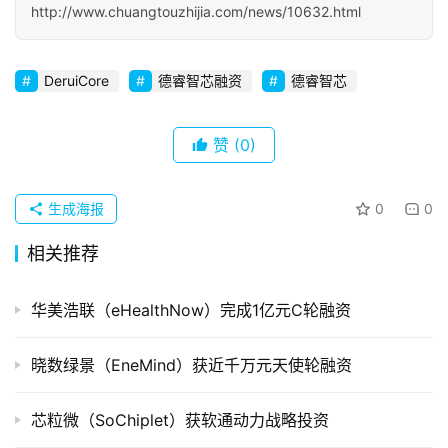
http://www.chuangtouzhijia.com/news/10632.html
初
创
企
DeruiCore
德睿智芯融资
德睿智芯
业
品
赞
(0)
投稿
牌
发
生成海报
0
0
布
登录
注册
相关推荐
并
购
华美浩联（eHealthNow）完成1亿元C轮融资
重
组
晓数绿景（EneMind）获近千万元天使轮融资
公
芯粒微（SoChiplet）获软通动力战略投资
司
上