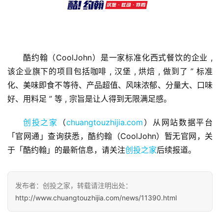
首
酷约翰（CoolJohn）是一家标准化西式餐饮的企业 , 
页
该企业旗下的项目包括咖啡 , 汉堡 , 烘焙 , 做到了 ” 标准
化、美味即食不等待、产品超值、风味浓郁、分量大、口味
融
好、用料足 ” 等 , 宗旨是让人得到无限满足感。
资
报
创投之家
（
chuangtouzhijia.com
）从网站数据平台
道
「官网通」查询获悉，酷约翰（CoolJohn）暂无官网，关
于「酷约翰」的最新信息，请关注
创投之家
后续报道。
商
业
观
发布者：创投之家，转载请注明出处：
察
http://www.chuangtouzhijia.com/news/11390.html