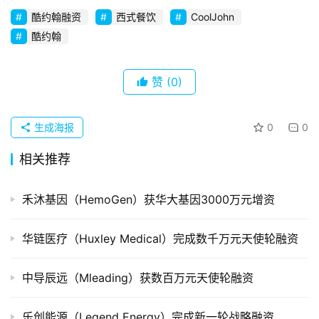
初
酷约翰融资
西式餐饮
CoolJohn
创
企
酷约翰
业
赞
(0)
品
投稿
牌
发
生成海报
0
0
布
相关推荐
登录
注册
并
购
禾沐基因（HemoGen）获华大基因3000万元增资
重
组
华链医疗（Huxley Medical）完成数千万元天使轮融资
公
中导辰远（Mleading）获数百万元天使轮融资
司
上
乐创能源（Legend Energy）完成新一轮战略融资