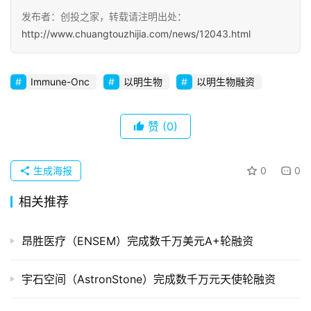
发布者：创投之家，转载请注明出处：
初
http://www.chuangtouzhijia.com/news/12043.html
创
企
Immune-Onc
以明生物
以明生物融资
业
品
赞
(0)
投稿
牌
发
布
生成海报
0
0
登录
注册
相关推荐
并
购
昂胜医疗（ENSEM）完成数千万美元A+轮融资
重
组
宇石空间（AstronStone）完成数千万元天使轮融资
公