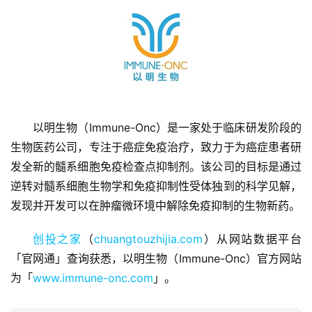
首
以明生物（Immune-Onc）是一家处于临床研发阶段的
页
生物医药公司，专注于癌症免疫治疗，致力于为癌症患者研
发全新的髓系细胞免疫检查点抑制剂。该公司的目标是通过
融
资
逆转对髓系细胞生物学和免疫抑制性受体独到的科学见解，
报
发现并开发可以在肿瘤微环境中解除免疫抑制的生物新药。
道
创投之家
（
chuangtouzhijia.com
）从网站数据平台
商
「官网通」查询获悉，以明生物（Immune-Onc）官方网站
业
为「
www.immune-onc.com
」。
观
察