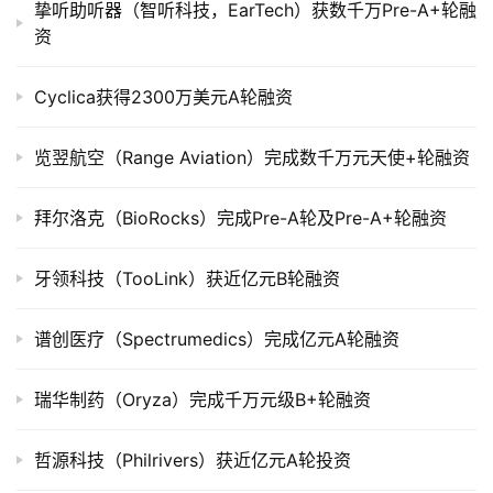
司
挚听助听器（智听科技，EarTech）获数千万Pre-A+轮融
上
资
市
Cyclica获得2300万美元A轮融资
创
投
览翌航空（Range Aviation）完成数千万元天使+轮融资
数
据
拜尔洛克（BioRocks）完成Pre-A轮及Pre-A+轮融资
创
牙领科技（TooLink）获近亿元B轮融资
业
学
院
谱创医疗（Spectrumedics）完成亿元A轮融资
瑞华制药（Oryza）完成千万元级B+轮融资
哲源科技（Philrivers）获近亿元A轮投资