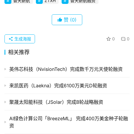
初
智天新航
ZTXH
智天新航融资
创
企
赞
(0)
业
品
生成海报
0
0
投稿
牌
相关推荐
发
布
英伟芯科技（NvisionTech）完成数千万元天使轮融资
登录
注册
并
购
来凯医药（Laekna）完成6100万美元D轮融资
重
组
聚晟太阳能科技（JSolar）完成B轮战略融资
公
AI绿色计算公司「BreezeML」 完成400万美金种子轮融
司
资
上