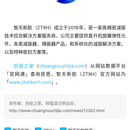
智天新航（ZTXH）成立于2018年，是一家高精密减振
首
技术综合解决方案服务商，公司主要提供直升机旋翼弹性元
页
件，各类减振器、隔振器产品，和系统化的减振解决方案，
以及特种密封方案等。
融
资
创投之家
（
chuangtouzhijia.com
）从网站数据平台
报
「官网通」查询获悉，智天新航（ZTXH）官方网站为
道
「
www.ztxhtech.com
」。
商
业
发布者：创投之家，转载请注明出处：
观
http://www.chuangtouzhijia.com/news/12382.html
察