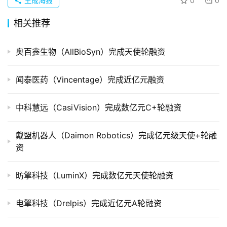
生成海报
0
0
重
组
相关推荐
公
奥百鑫生物（AllBioSyn）完成天使轮融资
司
上
市
闻泰医药（Vincentage）完成近亿元融资
创
中科慧远（CasiVision）完成数亿元C+轮融资
投
数
戴盟机器人（Daimon Robotics）完成亿元级天使+轮融
据
资
创
昉擎科技（LuminX）完成数亿元天使轮融资
业
学
电擎科技（Drelpis）完成近亿元A轮融资
院