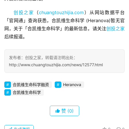
商
创投之家
（
chuangtouzhijia.com
）从网站数据平台
业
观
「官网通」查询获悉，合凯维生命科学 (Heranova)暂无官
察
网，关于「合凯维生命科学」的最新信息，请关注
创投之家
后续报道。
初
创
企
发布者：创投之家，转载请注明出处：
业
http://www.chuangtouzhijia.com/news/12577.html
品
投稿
合凯维生命科学融资
Heranova
牌
合凯维生命科学
发
布
登录
注册
赞
(0)
并
购