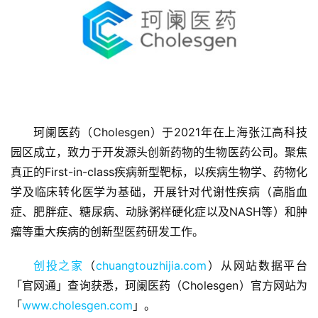
首
珂阑医药（Cholesgen）于2021年在上海张江高科技
页
园区成立，致力于开发源头创新药物的生物医药公司。聚焦
真正的First-in-class疾病新型靶标，以疾病生物学、药物化
融
资
学及临床转化医学为基础，开展针对代谢性疾病（高脂血
报
症、肥胖症、糖尿病、动脉粥样硬化症以及NASH等）和肿
道
瘤等重大疾病的创新型医药研发工作。
商
创投之家
（
chuangtouzhijia.com
）从网站数据平台
业
「官网通」查询获悉，珂阑医药（Cholesgen）官方网站为
观
「
www.cholesgen.com
」。
察