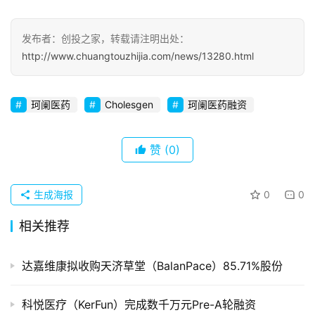
初
发布者：创投之家，转载请注明出处：
创
http://www.chuangtouzhijia.com/news/13280.html
企
业
珂阑医药
Cholesgen
珂阑医药融资
品
投稿
牌
赞
(0)
发
布
生成海报
0
0
登录
注册
并
相关推荐
购
重
组
达嘉维康拟收购天济草堂（BalanPace）85.71%股份
公
科悦医疗（KerFun）完成数千万元Pre-A轮融资