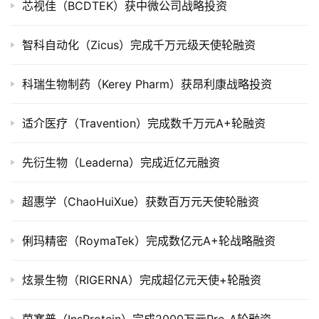
芯视佳（BCDTEK）获中微公司战略投资
公
司
智科自动化（Zicus）完成千万元级天使轮融资
上
市
科瑞生物制药（Kerey Pharm）获昂利康战略投资
创
适介医疗（Travention）完成数千万元A+轮融资
投
数
据
先衍生物（Leaderna）完成近亿元融资
创
超惠学（ChaoHuiXue）获数百万元天使轮融资
业
学
俐玛精密（RoymaTek）完成数亿元A+轮战略融资
院
炫景生物（RIGERNA）完成超亿元天使+轮融资