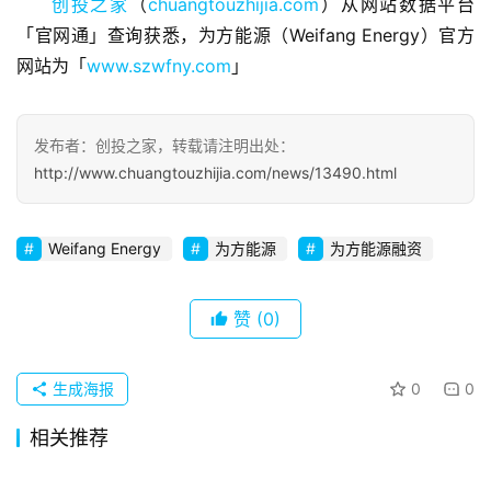
创投之家
（
chuangtouzhijia.com
）从网站数据平台
观
「官网通」查询获悉，为方能源（Weifang Energy）官方
察
网站为「
www.szwfny.com
」
初
创
发布者：创投之家，转载请注明出处：
企
http://www.chuangtouzhijia.com/news/13490.html
业
品
Weifang Energy
为方能源
为方能源融资
投稿
牌
发
布
赞
(0)
登录
注册
并
生成海报
0
0
购
重
相关推荐
组