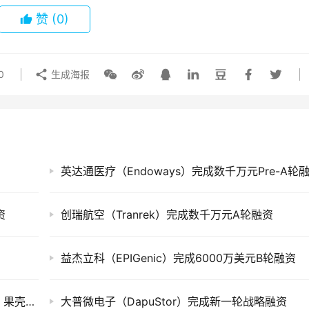
赞
(0)
0
生成海报
英达通医疗（Endoways）完成数千万元Pre-A轮
资
创瑞航空（Tranrek）完成数千万元A轮融资
益杰立科（EPIGenic）完成6000万美元B轮融资
创投快讯 | 大搜车、​声通科技、和府、星亢原、果壳生物等14家企业获得投资
大普微电子（DapuStor）完成新一轮战略融资