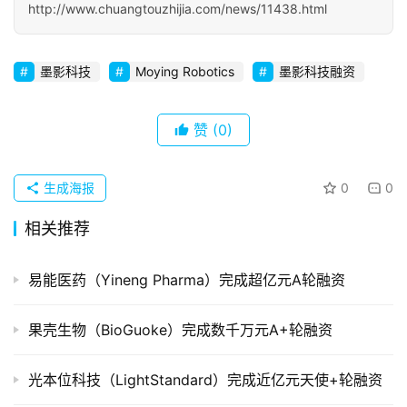
http://www.chuangtouzhijia.com/news/11438.html
初
创
企
墨影科技
Moying Robotics
墨影科技融资
业
赞
(0)
品
投稿
牌
发
生成海报
0
0
布
相关推荐
登录
注册
并
购
易能医药（Yineng Pharma）完成超亿元A轮融资
重
组
果壳生物（BioGuoke）完成数千万元A+轮融资
公
光本位科技（LightStandard）完成近亿元天使+轮融资
司