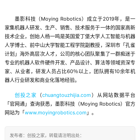
墨影科技（Moying Robotics）成立于2019年，是一
家集机器人研发、生产、销售、技术服务于一体的国家高新
技术企业，创始人杨一鸣是英国爱丁堡大学人工智能与机器
首
人学博士、前中山大学智能工程学院副教授，深圳市「孔雀
页
计划」海外高层次人才，公司的核心团队聚集了一群痴迷于
专业的机器人软件硬件开发、产品设计、算法等领域资深专
融
家、从业者，研发人员占比60％以上，团队拥有10余年机
资
器人行业研发和商业化落地经验。
报
道
创投之家
（
chuangtouzhijia.com
）从网站数据平台
「官网通」查询获悉，墨影科技（Moying Robotics）官方
商
网站为「
www.moyingrobotics.com
」。
业
观
察
发布者：创投之家，转载请注明出处：