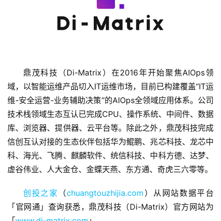
鼎茂科技（Di-Matrix）在2016年开始聚焦AIOps领
域，以智能运维产品切入IT运维市场，目前已构建覆盖“IT运
首
维-安全运营-业务辅助决策”的AIOps全领域应用体系。公司
页
技术栈领域生态互认已完成CPU、操作系统、中间件、数据
库、浏览器、提供器、云平台等。除此之外，鼎茂科技完成
融
信创互认对接的生态伙伴包括华为鲲鹏、兆芯科技、龙芯中
资
报
科、海光、飞腾、麒麟软件、统信科技、中科方德、达梦、
道
虚谷伟业、人大金仓、金蝶天燕、东方通、奇虎三六零等。
创投之家
（
chuangtouzhijia.com
）从网站数据平台
商
业
「官网通」查询获悉，鼎茂科技（Di-Matrix）官方网站为
观
「
www.di-matrix.com
」