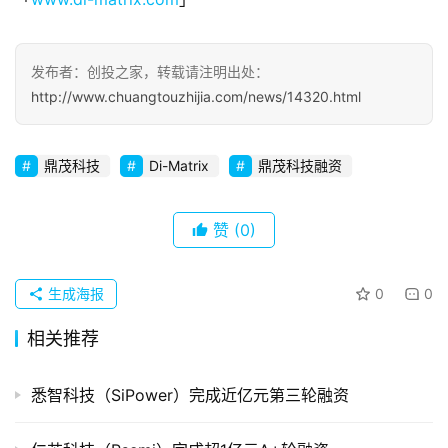
察
初
发布者：创投之家，转载请注明出处：
创
http://www.chuangtouzhijia.com/news/14320.html
企
业
鼎茂科技
Di-Matrix
鼎茂科技融资
品
投稿
牌
赞
(0)
发
布
生成海报
0
0
登录
注册
并
相关推荐
购
重
悉智科技（SiPower）完成近亿元第三轮融资
组