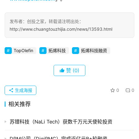
察
初
发布者：创投之家，转载请注明出处：
创
http://www.chuangtouzhijia.com/news/13593.html
企
业
TopOlefin
拓烯科技
拓烯科技融资
品
投稿
牌
赞
(0)
发
布
登录
注册
生成海报
0
0
并
相关推荐
购
重
组
苏锂科技（NaLi Tech）获数千万元天使轮投资
公
DPM公司（DigiPMC）完成近亿元B+轮融资