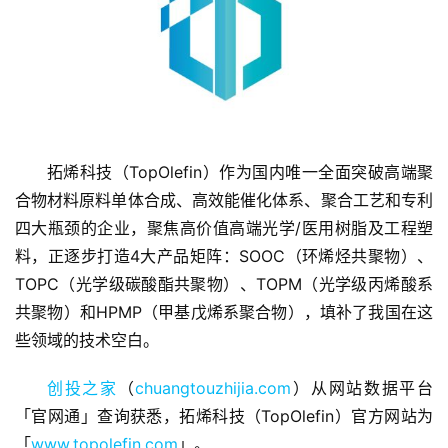
拓烯科技（TopOlefin）作为国内唯一全面突破高端聚
首
页
合物材料原料单体合成、高效能催化体系、聚合工艺和专利
四大瓶颈的企业，聚焦高价值高端光学/医用树脂及工程塑
融
料，正逐步打造4大产品矩阵：SOOC（环烯烃共聚物）、
资
TOPC（光学级碳酸酯共聚物）、TOPM（光学级丙烯酸系
报
共聚物）和HPMP（甲基戊烯系聚合物），填补了我国在这
道
些领域的技术空白。
商
创投之家
（
chuangtouzhijia.com
）从网站数据平台
业
「官网通」查询获悉，拓烯科技（TopOlefin）官方网站为
观
「
www.topolefin.com
」。