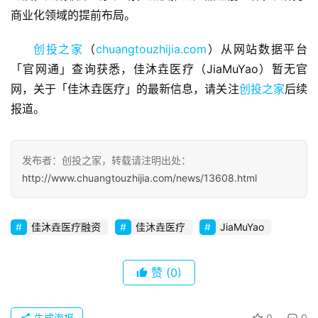
商业化领域的提前布局。
商
业
创投之家
（
chuangtouzhijia.com
）从网站数据平台
观
察
「官网通」查询获悉，佳沐垚医疗（JiaMuYao）暂无官
网，关于「佳沐垚医疗」的最新信息，请关注
创投之家
后续
初
报道。
创
企
业
发布者：创投之家，转载请注明出处：
http://www.chuangtouzhijia.com/news/13608.html
品
投稿
牌
佳沐垚医疗融资
佳沐垚医疗
JiaMuYao
发
布
登录
注册
赞
(0)
并
购
生成海报
0
0