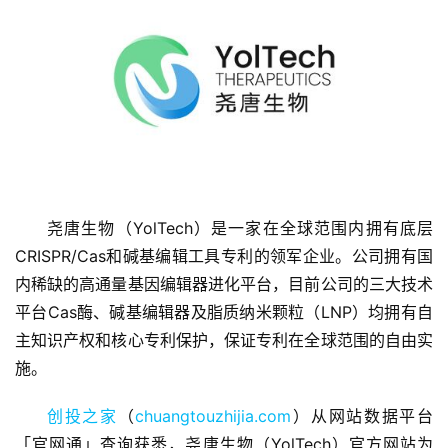
首
页
尧唐生物（YolTech）是一家在全球范围内拥有底层
CRISPR/Cas和碱基编辑工具专利的领军企业。公司拥有国
融
内稀缺的高通量基因编辑器进化平台，目前公司的三大技术
资
平台Cas酶、碱基编辑器及脂质纳米颗粒（LNP）均拥有自
报
道
主知识产权和核心专利保护，保证专利在全球范围的自由实
施。
商
创投之家
（
chuangtouzhijia.com
）从网站数据平台
业
观
「官网通」查询获悉，尧唐生物（YolTech）官方网站为