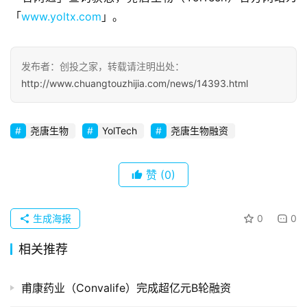
察
「
www.yoltx.com
」。
初
创
发布者：创投之家，转载请注明出处：
企
http://www.chuangtouzhijia.com/news/14393.html
业
尧唐生物
YolTech
尧唐生物融资
品
投稿
牌
发
赞
(0)
布
登录
注册
生成海报
0
0
并
购
相关推荐
重
组
甫康药业（Convalife）完成超亿元B轮融资