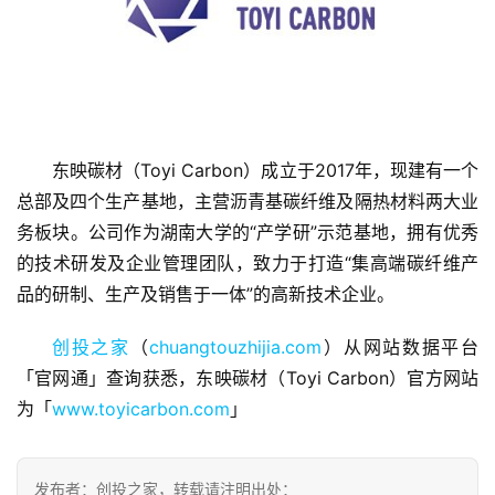
东映碳材（Toyi Carbon）成立于2017年，现建有一个
首
总部及四个生产基地，主营沥青基碳纤维及隔热材料两大业
页
务板块。公司作为湖南大学的“产学研”示范基地，拥有优秀
的技术研发及企业管理团队，致力于打造“集高端碳纤维产
融
资
品的研制、生产及销售于一体”的高新技术企业。
报
道
创投之家
（
chuangtouzhijia.com
）从网站数据平台
「官网通」查询获悉，东映碳材（Toyi Carbon）官方网站
商
为「
www.toyicarbon.com
」
业
观
察
发布者：创投之家，转载请注明出处：