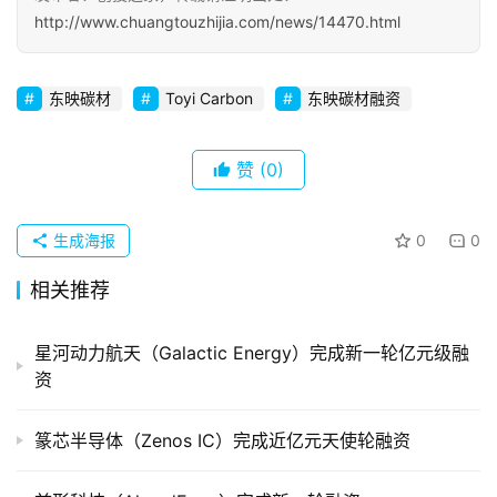
http://www.chuangtouzhijia.com/news/14470.html
初
创
东映碳材
Toyi Carbon
东映碳材融资
企
业
赞
(0)
品
投稿
牌
生成海报
0
0
发
布
相关推荐
登录
注册
并
星河动力航天（Galactic Energy）完成新一轮亿元级融
购
资
重
组
篆芯半导体（Zenos IC）完成近亿元天使轮融资
公