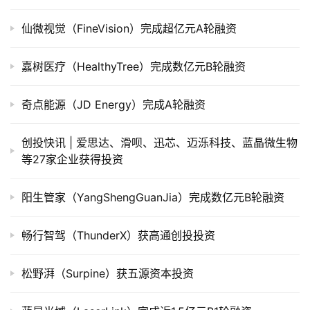
司
上
仙微视觉（FineVision）完成超亿元A轮融资
市
嘉树医疗（HealthyTree）完成数亿元B轮融资
创
投
奇点能源（JD Energy）完成A轮融资
数
据
创投快讯 | 爱思达、​滑呗、迅芯、迈泺科技、蓝晶微生物
等27家企业获得投资
创
业
学
阳生管家（YangShengGuanJia）完成数亿元B轮融资
院
畅行智驾（ThunderX）获高通创投投资
松野湃（Surpine）获五源资本投资