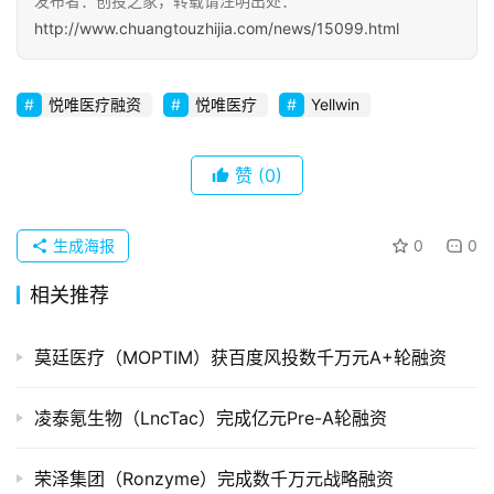
发布者：创投之家，转载请注明出处：
http://www.chuangtouzhijia.com/news/15099.html
初
创
企
悦唯医疗融资
悦唯医疗
Yellwin
业
赞
(0)
品
投稿
牌
发
生成海报
0
0
布
相关推荐
登录
注册
并
莫廷医疗（MOPTIM）获百度风投数千万元A+轮融资
购
重
组
凌泰氪生物（LncTac）完成亿元Pre-A轮融资
公
荣泽集团（Ronzyme）完成数千万元战略融资