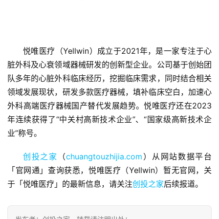
悦唯医疗（Yellwin）成立于2021年，是一家专注于心
脏外科及心衰领域器械研发的创新型企业。公司基于创始团
队多年的心脏外科临床经历，挖掘临床需求，同时结合相关
首
页
领域发展现状，研发多款医疗器械，填补临床空白，加速心
外科高端医疗器械国产替代发展趋势。悦唯医疗还在2023
融
年连续获得了“中关村高新技术企业”、“国家级高新技术企
资
业”称号。
报
道
创投之家
（
chuangtouzhijia.com
）从网站数据平台
「官网通」查询获悉，悦唯医疗（Yellwin）暂无官网，关
商
于「悦唯医疗」的最新信息，请关注
创投之家
后续报道。
业
观
察