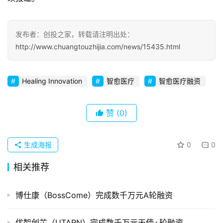
察
初
发布者：创投之家，转载请注明出处：
创
http://www.chuangtouzhijia.com/news/15435.html
企
业
Healing Innovation
智愈医疗
智愈医疗融资
品
投稿
牌
赞
(0)
发
布
生成海报
0
0
登录
注册
并
相关推荐
购
重
博仕康（BossCome）完成数千万元A轮融资
组
优智创芯（UTARN）完成数千万元天使+轮融资