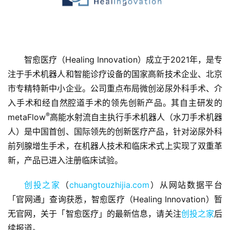
智愈医疗（Healing Innovation）成立于2021年，是专
注于手术机器人和智能诊疗设备的国家高新技术企业、北京
市专精特新中小企业。公司重点布局微创泌尿外科手术、介
首
入手术和经自然腔道手术的领先创新产品。其自主研发的
页
®️
metaFlow
高能水射流自主执行手术机器人（水刀手术机器
人）是中国首创、国际领先的创新医疗产品，针对泌尿外科
融
前列腺增生手术，在机器人技术和临床术式上实现了双重革
资
新，产品已进入注册临床试验。
报
道
创投之家
（
chuangtouzhijia.com
）从网站数据平台
「官网通」查询获悉，智愈医疗（Healing Innovation）暂
商
业
无官网，关于「智愈医疗」的最新信息，请关注
创投之家
后
观
续报道。