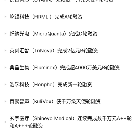
公
司
上
屹锂科技（FIRMLI）完成A轮融资
市
纤纳光电（MicroQuanta）完成D轮融资
创
投
英创汇智（TriNova）完成2亿元B轮融资
数
据
典晶生物（Eluminex）完成超4000万美元B轮融资
创
浩孚科技（Honpho）完成新一轮融资
业
学
院
黄鹂智声（KuliVox）获千万级天使轮融资
玄宇医疗（Shineyo Medical）连续完成数千万元A++轮
和A+++轮融资