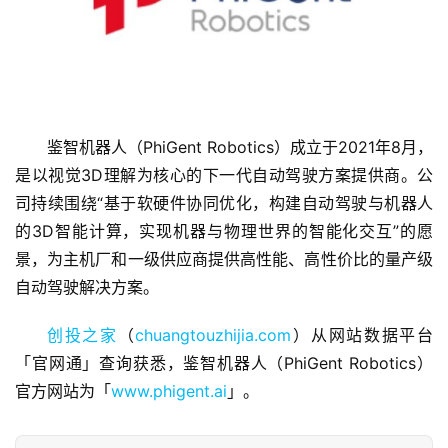
首
鉴智机器人（PhiGent Robotics）成立于2021年8月，
页
是以视觉3D理解为核心的下一代自动驾驶方案提供商。公
司持续围绕“基于软硬件协同优化，构建自动驾驶与机器人
融
的3D智能计算，实现机器与物理世界的智能化交互”的愿
资
景，为主机厂和一级供应商提供高性能、高性价比的量产级
报
自动驾驶解决方案。
道
创投之家
（
chuangtouzhijia.com
）从网站数据平台
商
「官网通」查询获悉，鉴智机器人（PhiGent Robotics）
业
官方网站为「
www.phigent.ai
」。
观
察