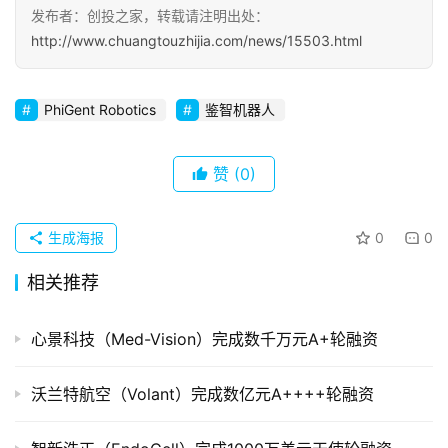
发布者：创投之家，转载请注明出处：
初
http://www.chuangtouzhijia.com/news/15503.html
创
企
业
PhiGent Robotics
鉴智机器人
品
赞
(0)
投稿
牌
发
布
生成海报
0
0
登录
注册
相关推荐
并
购
重
心景科技（Med-Vision）完成数千万元A+轮融资
组
沃兰特航空（Volant）完成数亿元A++++轮融资
公
司