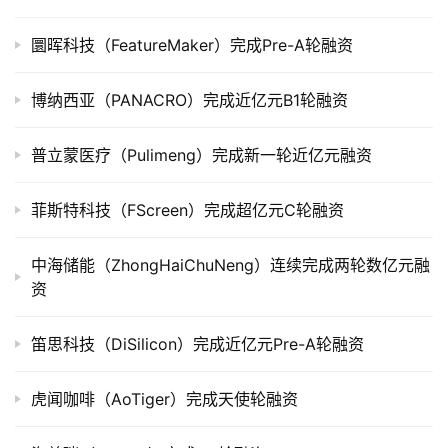
公
圜晖科技（FeatureMaker）完成Pre-A轮融资
司
上
市
博纳西亚（PANACRO）完成近亿元B1轮融资
创
普立蒙医疗（Pulimeng）完成新一轮近亿元融资
投
数
菲斯特科技（FScreen）完成超亿元C轮融资
据
中海储能（ZhongHaiChuNeng）连续完成两轮数亿元融
创
资
业
学
笛思科技（DiSilicon）完成近亿元Pre-A轮融资
院
虎闻咖啡（AoTiger）完成天使轮融资