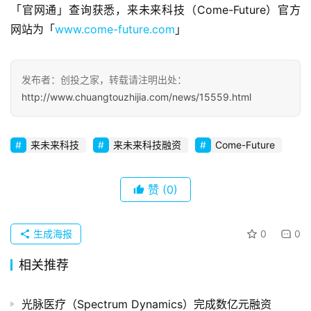
「官网通」查询获悉，来未来科技（Come-Future）官方
观
察
网站为「
www.come-future.com
」
初
发布者：创投之家，转载请注明出处：
创
企
http://www.chuangtouzhijia.com/news/15559.html
业
来未来科技
来未来科技融资
Come-Future
品
投稿
牌
发
赞
(0)
布
登录
注册
生成海报
0
0
并
购
相关推荐
重
组
光脉医疗（Spectrum Dynamics）完成数亿元融资