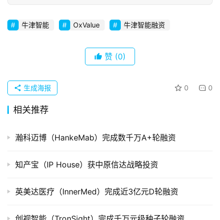
初
创
企
牛津智能
OxValue
牛津智能融资
业
赞
(0)
品
投稿
牌
发
生成海报
0
0
布
相关推荐
登录
注册
并
购
瀚科迈博（HankeMab）完成数千万A+轮融资
重
组
知产宝（IP House）获中原信达战略投资
公
英美达医疗（InnerMed）完成近3亿元D轮融资
司
上
创视智能（TronSight）完成千万元级种子轮融资