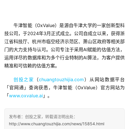
牛津智能（OxValue）是源自牛津大学的一家创新型科
技公司，于2024年3月正式成立。公司自成立以来，获得浙
首
页
江省科技厅、杭州市临空经济示范区、萧山区政府等相关部
门的大力支持与认可。公司专注于采用AI赋能的估值方法，
融
运用详尽的数据库和为多个行业特制的AI算法，为客户提供
资
精准和可信赖的估值方案。
报
道
创投之家
（
chuangtouzhijia.com
）从网站数据平台
「官网通」查询获悉，牛津智能（OxValue）官方网站为
商
「
www.oxvalue.ai
」。
业
观
察
发布者：创投之家，转载请注明出处：
http://www.chuangtouzhijia.com/news/15854.html