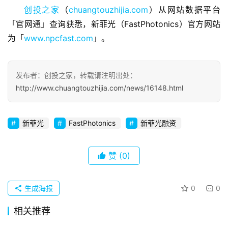
业
创投之家
（
chuangtouzhijia.com
）从网站数据平台
观
「官网通」查询获悉，新菲光（FastPhotonics）官方网站
察
为「
www.npcfast.com
」。
初
创
发布者：创投之家，转载请注明出处：
企
http://www.chuangtouzhijia.com/news/16148.html
业
品
新菲光
FastPhotonics
新菲光融资
投稿
牌
发
赞
(0)
布
登录
注册
并
生成海报
0
0
购
重
相关推荐
组