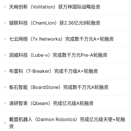
天峋创新（Volitation）获万林国际战略投资
公
司
铖联科技（ChamLion）获2.36亿元B轮融资
上
市
七云网络（7x Networks）完成数千万元A+轮融资
创
润威科技（Lube-v）完成数千万元Pre-A轮融资
投
数
据
布雷科（T-Breaker）完成千万级A+轮融资
创
板石智能（BoardStone）完成数千万元A轮融资
业
学
清研智束（Qbeam）完成亿元级A轮融资
院
戴盟机器人（Daimon Robotics）完成亿元级天使+轮融
资