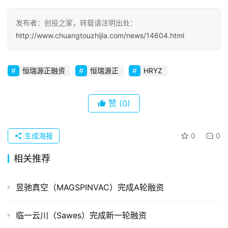
察
发布者：创投之家，转载请注明出处：
初
http://www.chuangtouzhijia.com/news/14604.html
创
企
业
恒瑞源正融资
恒瑞源正
HRYZ
品
投稿
赞
(0)
牌
发
布
生成海报
0
0
登录
注册
相关推荐
并
购
重
昱驰真空（MAGSPINVAC）完成A轮融资
组
临一云川（Sawes）完成新一轮融资
公