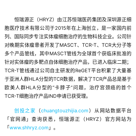
恒瑞源正（HRYZ）由江苏恒瑞医药集团及深圳源正细
胞医疗技术有限公司于2015年在上海创立，是一家国内前
列、国际同步专注实体瘤细胞治疗的生物科技企业。公司针
对晚期实体瘤患者开发了MASCT、TCR-T、TCR大分子等
首
多个产品管线，其中MASCT管线为全球首个获临床批准的
页
针对实体瘤的多靶点自体细胞治疗产品，已进入临床二期；
TCR-T管线通过公司自主研发的ReGET平台积累了大量基
融
于亚洲人群HLA分型的TCR数据，解决了TCR产品总是基于
资
欧美人群HLA分型的“卡脖子”问题，治疗宫颈癌的首个
报
TCR-T细胞治疗产品IND申请已获受理。
道
创投之家
（
chuangtouzhijia.com
）从网站数据平台
商
「官网通」查询获悉，恒瑞源正（HRYZ）官方网站为
业
「
www.shhryz.com
」。
观