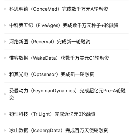
司
科思明德（ConceMed）完成数千万元A轮融资
上
市
中科第五纪（FiveAges）完成数千万元种子+轮融资
创
河络新图（Renerval）完成新一轮融资
投
数
据
惟客数据（WakeData）获数千万美元C1轮融资
创
和其光电（Optsensor）完成新一轮融资
业
学
费曼动力（FeynmanDynamics）完成超亿元Pre-A轮融
院
资
钧恒科技（TriLight）完成近亿元B轮融资
冰山数据（IcebergData）完成百万天使轮融资