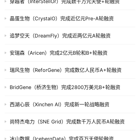
穿越者（InterStellOr）完成数千万元天使+轮融资
司
上
晶蛋生物（CrystalO）完成近亿元Pre-A轮融资
市
追梦空天（DreamFly）完成近两亿元A轮融资
创
投
数
安瑞森（Aricen）完成2亿元B轮和B+轮融资
据
瑞风生物（ReforGene）完成数亿人民币A+轮融资
创
业
BridGene（桥济生物）完成2800万美元B+轮融资
学
院
西湖心辰（Xinchen AI）完成新一轮战略融资
尚特杰电力（SNE Grid）完成数千万人民币A轮融资
冰山数据（IcebergData）完成百万天使轮融资