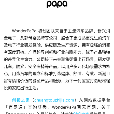
WonderPaPa 初创团队来自于主流汽车品牌、新兴消
费电子，头部母婴品牌等公司，整合了更成熟更先进的汽车
首
及电子行业研发经验、供应链及生产资源，拥有极强的消费
页
者深度洞察、产品跨界创新和行业前瞻能力，赋予产品独特
的差异化生命力。公司接下来会聚焦婴童出行场景，研发婴
融
儿车，腰凳，安全座椅等产品，以用户多元化场景需求为核
资
心，用造汽车的理念和标准打造健康、舒适、有爱、新潮且
报
富有情绪价值的婴童产品和服务，为下一代宝宝打造轻松愉
道
悦的家庭出行生活。
商
创投之家
（
chuangtouzhijia.com
）从网站数据平台
业
「官网通」查询获悉，WonderPaPa暂无官网，关于
观