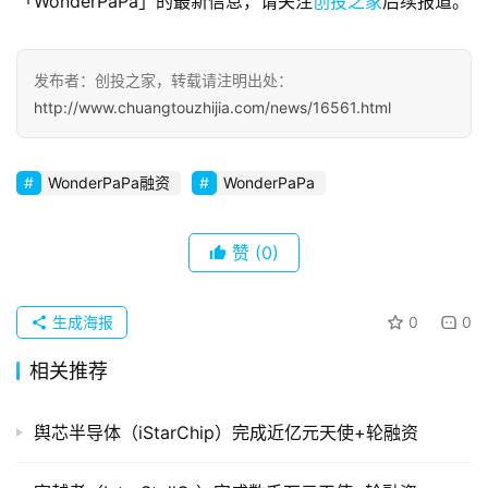
「WonderPaPa」的最新信息，请关注
创投之家
后续报道。
察
初
发布者：创投之家，转载请注明出处：
创
http://www.chuangtouzhijia.com/news/16561.html
企
业
WonderPaPa融资
WonderPaPa
品
投稿
牌
赞
(0)
发
布
登录
注册
生成海报
0
0
并
购
相关推荐
重
组
舆芯半导体（iStarChip）完成近亿元天使+轮融资
公