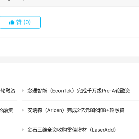
赞
(0)
一轮融资
念通智能（EconTek）完成千万级Pre-A轮融资
A轮融资
安瑞森（Aricen）完成2亿元B轮和B+轮融资
金石三维全资收购雷佳增材（LaserAdd）