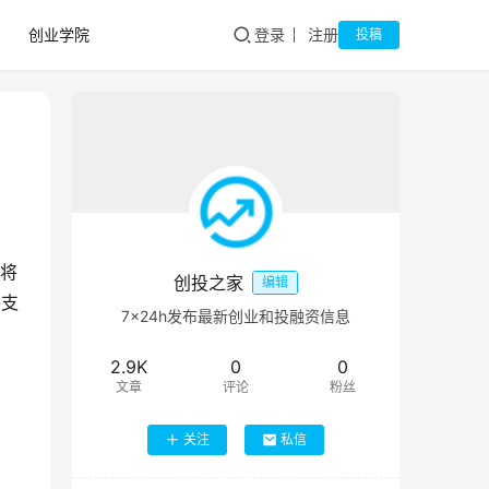
创业学院
登录
注册
投稿
资将
创投之家
编辑
将支
7×24h发布最新创业和投融资信息
2.9K
0
0
文章
评论
粉丝
关注
私信