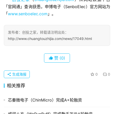
察
「官网通」查询获悉，申博电子（SenboElec）官方网站为
「
www.senboelec.com
」。
初
创
企
发布者：创投之家，转载请注明出处：
业
http://www.chuangtouzhijia.com/news/17049.html
品
投稿
牌
赞
(0)
发
布
登录
注册
生成海报
0
0
并
相关推荐
购
重
组
芯秦微电子（ChinMicro）完成A+轮融资
公