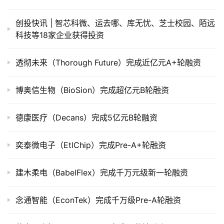
上
市
创投快讯 | 智芯科微、运去哪、库无忧、芝士校园、​陌远
科技等18家企业获得投资
创
投
透彻未来（Thorough Future）完成近亿元A+轮融资
数
据
博奥信生物（BioSion）完成超亿元B轮融资
创
德康医疗（Decans）完成5亿元B轮融资
业
学
奕泰微电子（EtlChip）完成Pre-A+轮融资
院
建木柔电（BabelFlex）完成千万元级新一轮融资
念通智能（EconTek）完成千万级Pre-A轮融资