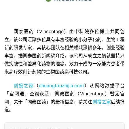
闻泰医药（Vincentage）由中科院多位博士共同创
立，该公司汇聚多位具有丰富经验的小分子化药、生物工程
首
新药研发专家，其核心团队在相关领域深耕多年，创业经验
页
丰富。据闻泰医药新闻稿介绍，该公司从成立之初就坚持只
做突破性和差异化药物的理念，致力于成为一家能为患者带
融
来高疗效创新药物的生物医药高科技公司。
资
报
创投之家
（
chuangtouzhijia.com
）从网站数据平台
道
「官网通」查询获悉，闻泰医药（Vincentage）暂无官
网，关于「闻泰医药」的最新信息，请关注
创投之家
后续报
商
道。
业
观
察