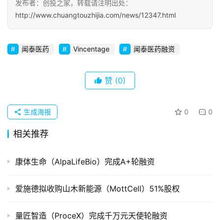
发布者：创投之家，转载请注明出处：
http://www.chuangtouzhijia.com/news/12347.html
初
创
企
闻泰医药
Vincentage
闻泰医药融资
业
赞
(0)
品
投稿
牌
发
生成海报
0
0
布
登录
注册
相关推荐
并
购
康体生命（AlpaLifeBio）完成A+轮融资
重
组
爱施德拟收购山木新能源（MottCell）51%股权
公
量匠智造（ProceX）完成千万元天使轮融资
司