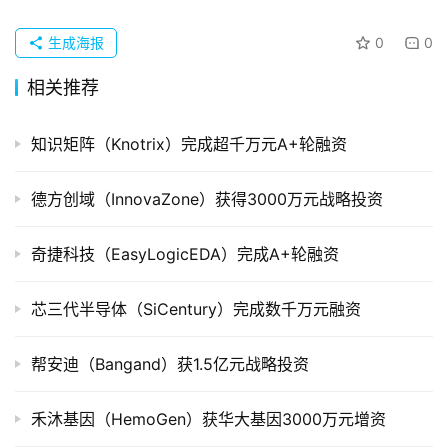
重
组
生成海报
0
0
相关推荐
公
司
上
知识矩阵（Knotrix）完成超千万元A+轮融资
市
德方创域（InnovaZone）获得3000万元战略投资
创
投
奇捷科技（EasyLogicEDA）完成A+轮融资
数
据
芯三代半导体（SiCentury）完成数千万元融资
创
帮安迪（Bangand）获1.5亿元战略投资
业
学
院
禾沐基因（HemoGen）获华大基因3000万元增资