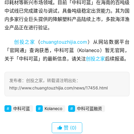
印耗材等新兴市场领域。目前「中科可蓝」在海南的百吨级
商
中试线已完成建设与调试，具备吨级稳定出货能力。其为国
业
内多家行业巨头提供的降解塑料产品陆续上市，多款海洋渔
观
业产品正在进行验证。
察
创投之家
（
chuangtouzhijia.com
）从网站数据平台
初
「官网通」查询获悉，中科可蓝（Kolaneco）暂无官网，
创
关于「中科可蓝」的最新信息，请关注
创投之家
后续报道。
企
业
发布者：创投之家，转载请注明出处：
品
http://www.chuangtouzhijia.com/news/17456.html
投稿
牌
发
布
中科可蓝
Kolaneco
中科可蓝融资
登录
注册
并
赞
(0)
购