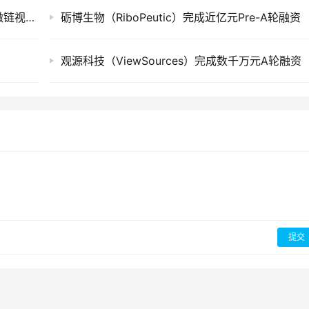
创投快讯 | 次世文化、​甄一科技、虎符网络、微链视觉、心咚科技等23家企业获得投资
砺博生物（RiboPeutic）完成近亿元Pre-A轮融资
观源科技（ViewSources）完成数千万元A轮融资
提交