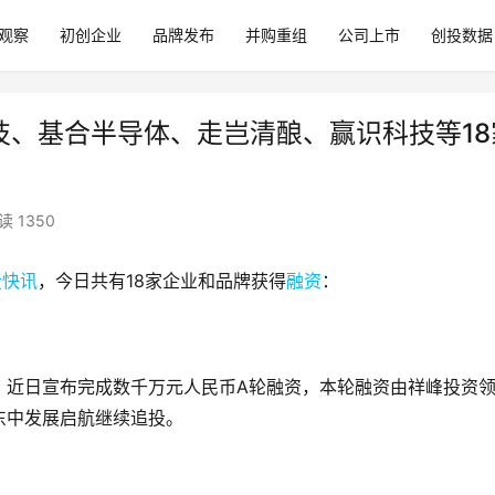
观察
初创企业
品牌发布
并购重组
公司上市
创投数据
技、基合半导体、走岂清酿、​赢识科技等18
读 1350
投快讯
，今日共有18家企业和品牌获得
融资
：
，近日宣布完成数千万元人民币A轮融资，本轮融资由祥峰投资
东中发展启航继续追投。