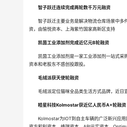
智子跃迁连续完成两轮数千万元融资
智子跃迁主要业务是解决物流仓库场景中多
资，由愉悦资本、上海紫竹国家高新区支持
凯茵工业添加剂完成近亿元B轮融资
凯茵工业添加剂是一家工业添加剂一站式采
资本和老股东不惑创投跟投。
毛绒派获天使轮融资
毛绒派定位猫咪全品类生活方式品牌，近日
睦星科技Kolmostar获近亿人民币A+轮融资
Kolmostar为IOT到自主车辆的广泛新
资方和利资本、峰瑞资本、ABI元实资本、Optimas 