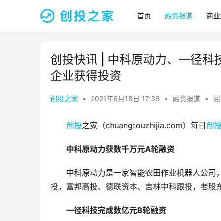
首页
融资报道
商业
创投快讯 | 中科原动力、一径科
企业获得投资
创投之家
•
2021年6月18日 17:36
•
融资报道
•
阅
创投
之家（chuangtouzhijia.com）每日
创
中科原动力获数千万元A轮融资
中科原动力是一家智能农田作业机器人公司
投，富邦高投、德联资本、吉林中科跟投，老股
一径科技完成数亿元B轮融资