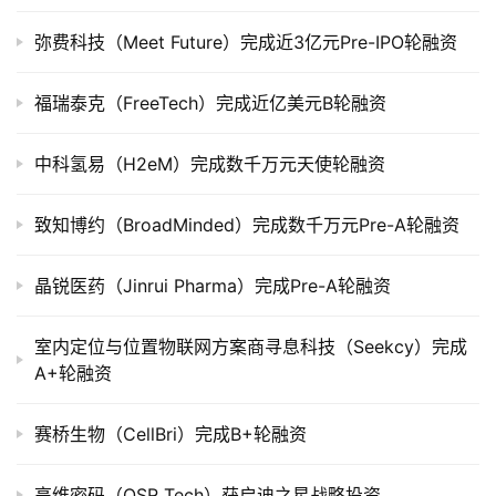
司
弥费科技（Meet Future）完成近3亿元Pre-IPO轮融资
上
市
福瑞泰克（FreeTech）完成近亿美元B轮融资
创
投
中科氢易（H2eM）完成数千万元天使轮融资
数
据
致知博约（BroadMinded）完成数千万元Pre-A轮融资
创
晶锐医药（Jinrui Pharma）完成Pre-A轮融资
业
学
室内定位与位置物联网方案商寻息科技（Seekcy）完成
院
A+轮融资
赛桥生物（CellBri）完成B+轮融资
高维密码（OSR Tech）获启迪之星战略投资