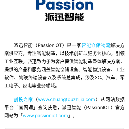
派迅智能（PassionIOT）是一家
智能仓储物流
解决方
首
案供应商，专注智能制造，以技术创新与服务为核心，引领
页
工业互联。派迅致力于为客户提供智能制造整体解决方案，
提供的产品和服务涵盖智能仓储设备、智能物流设备、工业
融
软件、物联终端设备以及系统总集成，涉及3C、汽车、军
资
工电子、家电等业务领域。
报
道
创投之家
（
www.chuangtouzhijia.com
）从网站数据
平台「官网通」查询获悉，派迅智能（PassionIOT）官方
商
网站为「
www.passioniot.com
」。
业
观