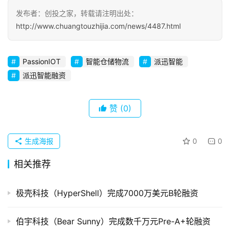
察
发布者：创投之家，转载请注明出处：
http://www.chuangtouzhijia.com/news/4487.html
初
创
企
PassionIOT
智能仓储物流
派迅智能
业
派迅智能融资
品
投稿
赞
(0)
牌
发
布
生成海报
0
0
登录
注册
并
相关推荐
购
重
极壳科技（HyperShell）完成7000万美元B轮融资
组
伯宇科技（Bear Sunny）完成数千万元Pre-A+轮融资
公