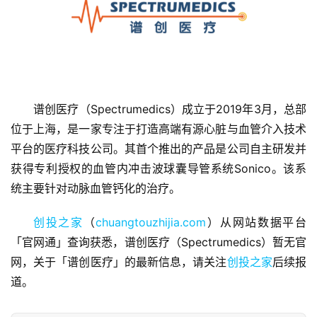
首
谱创医疗（Spectrumedics）成立于2019年3月，总部
页
位于上海，是一家专注于打造高端有源心脏与血管介入技术
平台的医疗科技公司。其首个推出的产品是公司自主研发并
融
获得专利授权的血管内冲击波球囊导管系统Sonico。该系
资
统主要针对动脉血管钙化的治疗。
报
道
创投之家
（
chuangtouzhijia.com
）从网站数据平台
「官网通」查询获悉，谱创医疗（Spectrumedics）暂无官
商
网，关于「谱创医疗」的最新信息，请关注
创投之家
后续报
业
道。
观
察