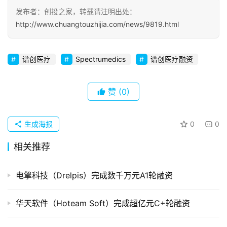
发布者：创投之家，转载请注明出处：
初
http://www.chuangtouzhijia.com/news/9819.html
创
企
业
谱创医疗
Spectrumedics
谱创医疗融资
品
投稿
赞
(0)
牌
发
布
生成海报
0
0
登录
注册
并
相关推荐
购
重
电擎科技（Drelpis）完成数千万元A1轮融资
组
华天软件（Hoteam Soft）完成超亿元C+轮融资
公
司