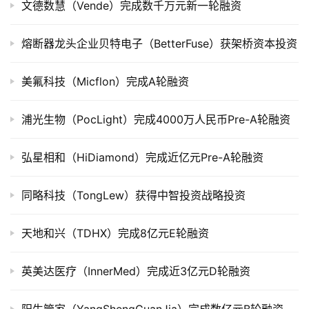
文德数慧（Vende）完成数千万元新一轮融资
上
市
熔断器龙头企业贝特电子（BetterFuse）获架桥资本投资
创
美氟科技（Micflon）完成A轮融资
投
数
据
浦光生物（PocLight）完成4000万人民币Pre-A轮融资
创
弘星相和（HiDiamond）完成近亿元Pre-A轮融资
业
学
同略科技（TongLew）获得中智投资战略投资
院
天地和兴（TDHX）完成8亿元E轮融资
英美达医疗（InnerMed）完成近3亿元D轮融资