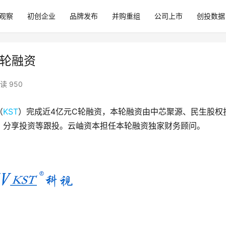
观察
初创企业
品牌发布
并购重组
公司上市
创投数据
C轮融资
读 950
（
KST
）完成近4亿元C轮融资，本轮融资由中芯聚源、民生股权
、分享投资等跟投。云岫资本担任本轮融资独家财务顾问。