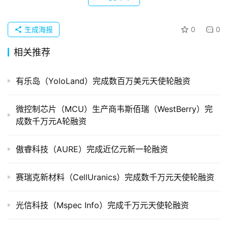
企
业
生成海报
0
0
品
投稿
相关推荐
牌
发
布
有乐岛（YoloLand）完成数百万美元天使轮融资
登录
注册
并
微控制芯片（MCU）生产商韦斯佰瑞（WestBerry）完
购
成数千万元A轮融资
重
组
傲睿科技（AURE）完成近亿元新一轮融资
公
赛瑞克新材料（CellUranics）完成数千万元天使轮融资
司
上
光信科技（Mspec Info）完成千万元天使轮融资
市