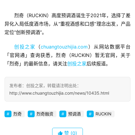
烈奇（RUCKIN）高度预调酒诞生于2021年，选择了差
首
异化入局低度酒市场，从“重视酒感和口感”理念出发，产品
页
定位“创新预调酒”。
融
创投之家
（
chuangtouzhijia.com
）从网站数据平台
资
「官网通」查询获悉，烈奇（RUCKIN）暂无官网，关于
报
「烈奇」的最新信息，请关注
创投之家
后续报道。
道
商
发布者：创投之家，转载请注明出处：
业
http://www.chuangtouzhijia.com/news/10435.html
观
察
烈奇
烈奇融资
预调酒
RUCKIN
初
创
赞
(0)