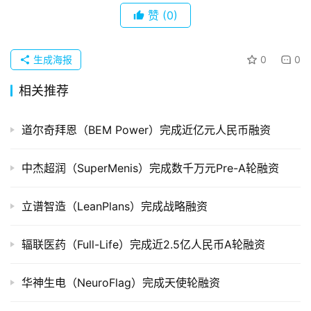
企
赞
(0)
业
品
生成海报
0
0
投稿
牌
相关推荐
发
布
道尔奇拜恩（BEM Power）完成近亿元人民币融资
登录
注册
并
购
中杰超润（SuperMenis）完成数千万元Pre-A轮融资
重
组
立谱智造（LeanPlans）完成战略融资
公
辐联医药（Full-Life）完成近2.5亿人民币A轮融资
司
上
华神生电（NeuroFlag）完成天使轮融资
市