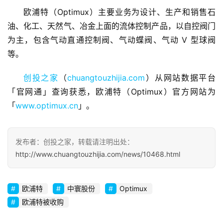
欧浦特（Optimux）主要业务为设计、生产和销售石
油、化工、天然气、冶金上面的流体控制产品，以自控阀门
首
为主，包含气动直通控制阀、气动蝶阀、气动 V 型球阀
页
等。
融
创投之家
（
chuangtouzhijia.com
）从网站数据平台
资
「官网通」查询获悉，欧浦特（Optimux）官方网站为
报
「
www.optimux.cn
」。
道
商
发布者：创投之家，转载请注明出处：
业
http://www.chuangtouzhijia.com/news/10468.html
观
察
欧浦特
中寰股份
Optimux
初
欧浦特被收购
创