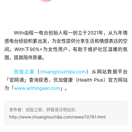
With由程一电台创始人程一创立于2021年，从九年情
首
页
感电台经验积累出发，为女性提供分享生活和情感表达的空
间。With下90%+为女性用户，有助于维护社区温暖的氛
融
围，提高陪伴质量。
资
报
创投之家
（
chuangtouzhijia.com
）从网站数据平台
道
「官网通」查询获悉，优加健康（Health Plus）官方网站
为「
www.withingear.com
」。
商
业
观
发布者：创投之家，转载请注明出处：
察
http://www.chuangtouzhijia.com/news/10761.html
初