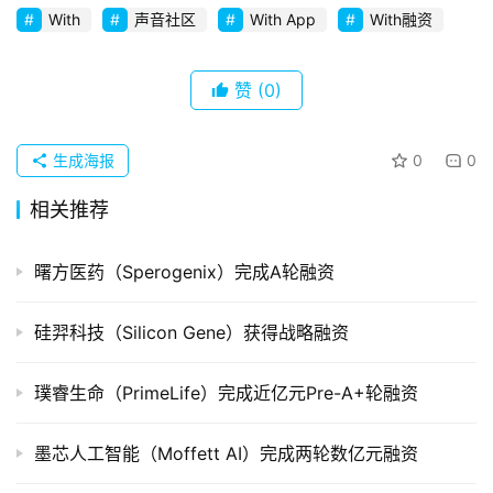
With
声音社区
With App
With融资
创
企
业
赞
(0)
品
投稿
生成海报
0
0
牌
发
相关推荐
布
登录
注册
曙方医药（Sperogenix）完成A轮融资
并
购
重
硅羿科技（Silicon Gene）获得战略融资
组
璞睿生命（PrimeLife）完成近亿元Pre-A+轮融资
公
司
墨芯人工智能（Moffett AI）完成两轮数亿元融资
上