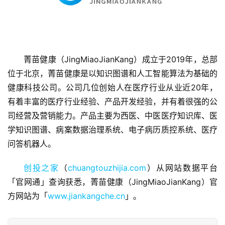
菁苗健康（JingMiaoJianKang）成立于2019年，总部
位于北京，菁苗健康是以知识图谱和人工智能算法为基础的
首
页
健康科技公司。公司几位创始人在医疗行业从业近20年，
有着丰富的医疗行业经验、产品开发经验，并有着很强的公
融
司经营及营销能力。产品主要为西医、中医医疗知识库、医
资
学知识图谱、病案数据治理系统、电子病历质控系统、医疗
报
问答机器人。
道
创投之家
（
chuangtouzhijia.com
）从网站数据平台
商
「官网通」查询获悉，菁苗健康（JingMiaoJianKang）官
业
方网站为「
www.jiankangche.cn
」。
观
察