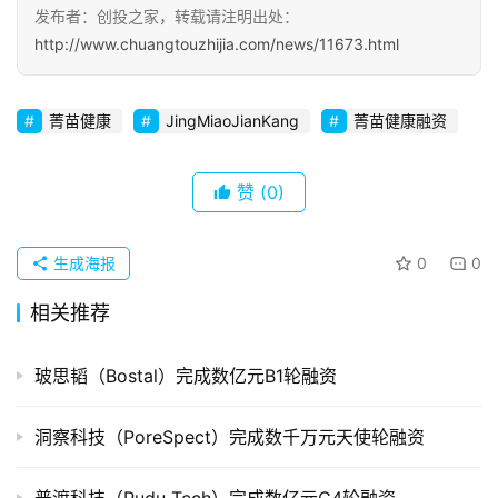
发布者：创投之家，转载请注明出处：
初
http://www.chuangtouzhijia.com/news/11673.html
创
企
业
菁苗健康
JingMiaoJianKang
菁苗健康融资
品
赞
(0)
投稿
牌
发
布
生成海报
0
0
登录
注册
相关推荐
并
购
重
玻思韬（Bostal）完成数亿元B1轮融资
组
洞察科技（PoreSpect）完成数千万元天使轮融资
公
司