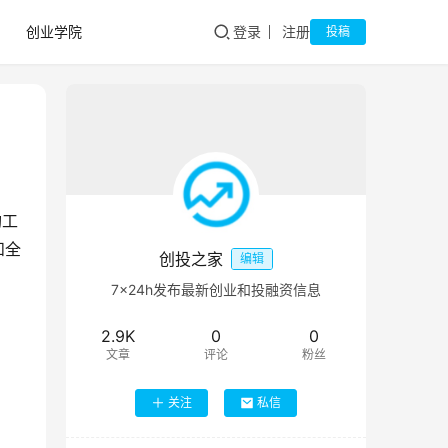
创业学院
登录
注册
投稿
构工
和全
创投之家
编辑
7×24h发布最新创业和投融资信息
2.9K
0
0
文章
评论
粉丝
关注
私信