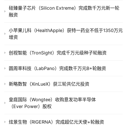
司
硅臻量子芯片（Silicon Extreme）完成数千万元新一轮
上
融资
市
小苹果儿科（HealthApple）获特一药业不低于1350万元
创
增资
投
数
据
创视智能（TronSight）完成千万元级种子轮融资
创
圆周率科技（LabPano）完成数千万元B+轮融资
业
学
新略数智（XinLueX）获三轮共亿元投资
院
皇庭国际（Wongtee）收购意发功率半导体
（Ever Power）股权
炫景生物（RIGERNA）完成超亿元天使+轮融资