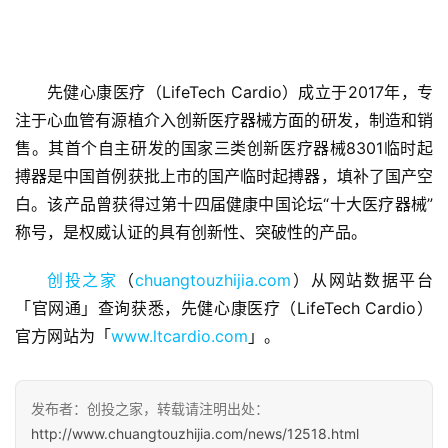
先健心康医疗（LifeTech Cardio）成立于2017年，专
注于心血管有源植介入创新医疗器械方面的研发，制造和销
售。其首个自主研发的国家三类创新医疗器械8301临时起
首
搏器是中国首例获批上市的国产临时起搏器，填补了国产空
页
白。该产品曾获得过第十四届健康中国论坛“十大医疗器械”
称号，是权威认证的具有创新性、突破性的产品。
融
资
创投之家
（
chuangtouzhijia.com
）从网站数据平台
报
「官网通」查询获悉，先健心康医疗（LifeTech Cardio）
道
官方网站为「
www.ltcardio.com
」。
商
业
发布者：创投之家，转载请注明出处：
观
http://www.chuangtouzhijia.com/news/12518.html
察