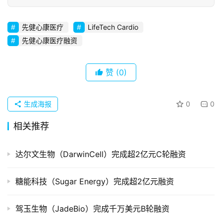
初
先健心康医疗
LifeTech Cardio
创
先健心康医疗融资
企
业
赞
(0)
品
投稿
牌
生成海报
0
0
发
布
相关推荐
登录
注册
并
达尔文生物（DarwinCell）完成超2亿元C轮融资
购
重
糖能科技（Sugar Energy）完成超2亿元融资
组
驾玉生物（JadeBio）完成千万美元B轮融资
公