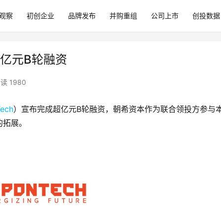
观察
初创企业
品牌发布
并购重组
公司上市
创投数据
超亿元B轮融资
读 1980
ech
）宣布完成超亿元B轮融资，朝希资本作为联合领投方参与
的拓展。