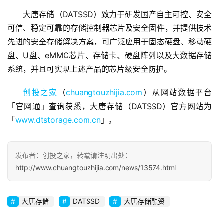
大唐存储（DATSSD）致力于研发国产自主可控、安全
可信、稳定可靠的存储控制器芯片及安全固件，并提供技术
首
先进的安全存储解决方案，可广泛应用于固态硬盘、移动硬
页
盘、U盘、eMMC芯片、存储卡、硬盘阵列以及大数据存储
系统，并且可实现上述产品的芯片级安全防护。
融
资
创投之家
（
chuangtouzhijia.com
）从网站数据平台
报
「官网通」查询获悉，大唐存储（DATSSD）官方网站为
道
「
www.dtstorage.com.cn
」。
商
业
发布者：创投之家，转载请注明出处：
观
http://www.chuangtouzhijia.com/news/13574.html
察
初
大唐存储
DATSSD
大唐存储融资
创