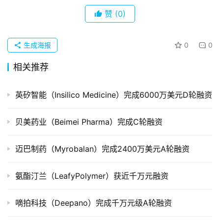
企
赞
(0)
业
品
生成海报
0
0
投稿
牌
发
相关推荐
布
登录
注册
英矽智能（Insilico Medicine）完成6000万美元D轮融资
并
购
贝美药业（Beimei Pharma）完成C轮融资
重
组
迈巴制药（Myrobalan）完成2400万美元A轮融资
公
氨酯汀兰（LeafyPolymer）获近千万元融资
司
上
市
嘀拍科技（Deepano）完成千万元级A轮融资