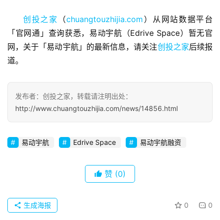
商
创投之家
（
chuangtouzhijia.com
）从网站数据平台
业
「官网通」查询获悉，易动宇航（Edrive Space）暂无官
观
网，关于「易动宇航」的最新信息，请关注
创投之家
后续报
察
道。
初
创
发布者：创投之家，转载请注明出处：
企
http://www.chuangtouzhijia.com/news/14856.html
业
品
易动宇航
Edrive Space
易动宇航融资
投稿
牌
发
赞
(0)
布
登录
注册
并
生成海报
0
0
购