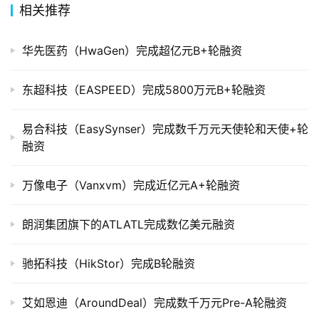
重
相关推荐
组
华先医药（HwaGen）完成超亿元B+轮融资
公
司
东超科技（EASPEED）完成5800万元B+轮融资
上
市
易合科技（EasySynser）完成数千万元天使轮和天使+轮
融资
创
投
万像电子（Vanxvm）完成近亿元A+轮融资
数
据
朗润集团旗下的ATLATL完成数亿美元融资
创
业
驰拓科技（HikStor）完成B轮融资
学
院
艾如恩迪（AroundDeal）完成数千万元Pre-A轮融资