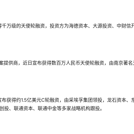
得千万级的天使轮融资，投资方为海德资本、大源投资、中财信
方案提供商，近日宣布获得数百万人民币天使轮融资，由南京著名
布获得约1.5亿美元C轮融资，由采埃孚集团领投，龙石资本、
达武创投、联通资本、联通中金等多家战略机构跟投。