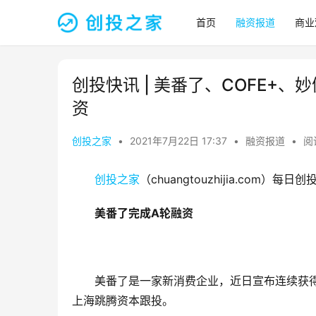
首页
融资报道
商业
创投快讯 | 美番了、​COFE
资
创投之家
•
2021年7月22日 17:37
•
融资报道
•
阅读
创投之家
（chuangtouzhijia.com
美番了完成A轮融资
美番了是一家新消费企业，近日宣布连续获得
上海跳腾资本跟投。