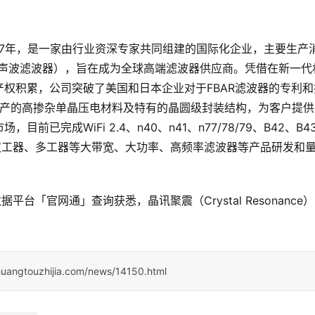
成立于2017年，是一家由行业资深专家共同组建的国际化企业，主要生产
体体声波滤波器），旨在成为全球高端滤波器供应商。凭借在新一代
产权积累，公司突破了美国和日本企业对于FBAR滤波器的专利和
设计生产的高掺杂单晶压电材料及特有的晶圆级封装结构，为客户提
完成WiFi 2.4、n40、n41、n77/78/79、B42、B4
Fi7UWB、双工器、多工器等大带宽、大功率、高频率滤波器等产品研发和
平台「官网通」查询获悉，晶讯聚震（Crystal Resonance
。
huangtouzhijia.com/news/14150.html