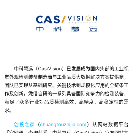
首
页
中科慧远（CasiVision）已发展成为国内头部的工业视
觉外观检测装备制造商与工业品质大数据解决方案提供商，
融
团队已实现从基础研究、关键技术到规模化应用的全链条工
资
作及创新，凭借自研的一系列具备国际竞争力的检测装备，
报
道
满足了众多行业对品质检测高效、高精度、高稳定性的需
求。
商
业
创投之家
（
chuangtouzhijia.com
）从网站数据平台
观
「官网通」查询获悉，中科慧远（CasiVision）官方网站为