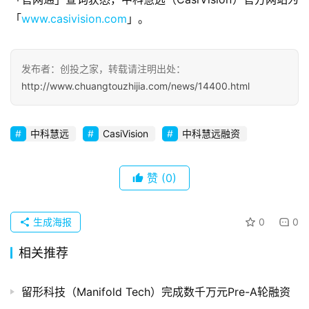
察
「
www.casivision.com
」。
初
创
发布者：创投之家，转载请注明出处：
企
http://www.chuangtouzhijia.com/news/14400.html
业
中科慧远
CasiVision
中科慧远融资
品
投稿
牌
发
赞
(0)
布
登录
注册
生成海报
0
0
并
购
相关推荐
重
组
留形科技（Manifold Tech）完成数千万元Pre-A轮融资